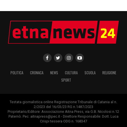
POLITICA
CRONACA
NEWS
CULTURA
SCUOLA
RELIGIONE
SPORT
Testata giornalistica online Registrazione Tribunale di Catania al n.
2/2023 del 16/03/23 RG n.1487/2023
Proprietario/Editore: Associazione Aitna Press, via G.B. Nicolosi n.12
Paternò. Pec: aitnapress@pec.it - Direttore Responsabile: Dott. Luca
Crispi tessera ODG n. 168347