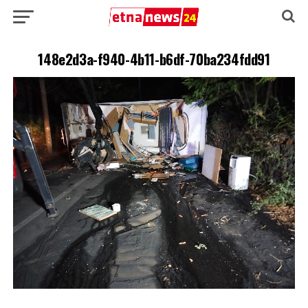
148e2d3a-f940-4b11-b6df-70ba234fdd91