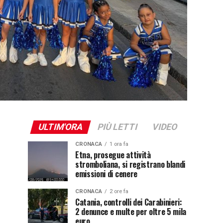
ULTIM'ORA
PIÙ LETTI
VIDEO
CRONACA
1 ora fa
Etna, prosegue attività
stromboliana, si registrano blandi
emissioni di cenere
CRONACA
2 ore fa
Catania, controlli dei Carabinieri:
2 denunce e multe per oltre 5 mila
euro