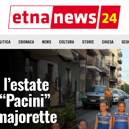
LITICA
CRONACA
NEWS
CULTURA
STORIE
CHIESA
SCU
 l’estate
 “Pacini”
 majorette