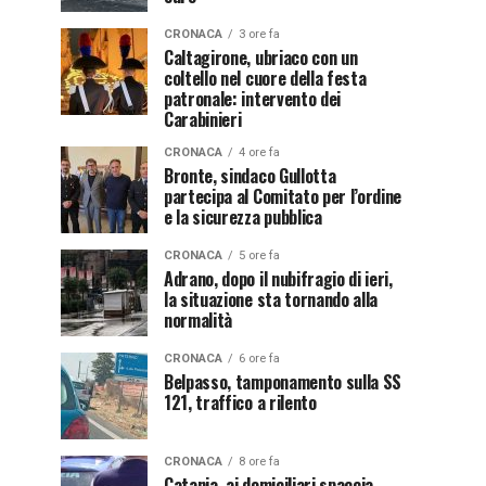
CRONACA
3 ore fa
Caltagirone, ubriaco con un
coltello nel cuore della festa
patronale: intervento dei
Carabinieri
CRONACA
4 ore fa
Bronte, sindaco Gullotta
partecipa al Comitato per l’ordine
e la sicurezza pubblica
CRONACA
5 ore fa
Adrano, dopo il nubifragio di ieri,
la situazione sta tornando alla
normalità
CRONACA
6 ore fa
Belpasso, tamponamento sulla SS
121, traffico a rilento
CRONACA
8 ore fa
Catania, ai domiciliari spaccia