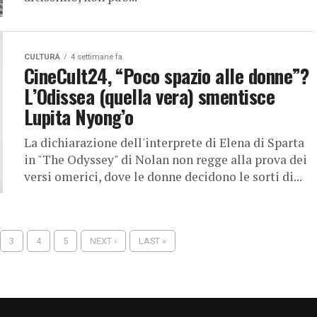
CULTURA
4 settimane fa
CineCult24, “Poco spazio alle donne”?
L’Odissea (quella vera) smentisce
Lupita Nyong’o
La dichiarazione dell'interprete di Elena di Sparta
in "The Odyssey" di Nolan non regge alla prova dei
versi omerici, dove le donne decidono le sorti di...
3
4
5
NEXT ›
LAST »