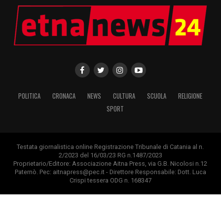
POLITICA
CRONACA
NEWS
CULTURA
SCUOLA
RELIGIONE
SPORT
Testata giornalistica online Registrazione Tribunale di Catania al n.
2/2023 del 16/03/23 RG n.1487/2023
Proprietario/Editore: Associazione Aitna Press, via G.B. Nicolosi n.12
Paternò. Pec: aitnapress@pec.it - Direttore Responsabile: Dott. Luca
Crispi tessera ODG n. 168347