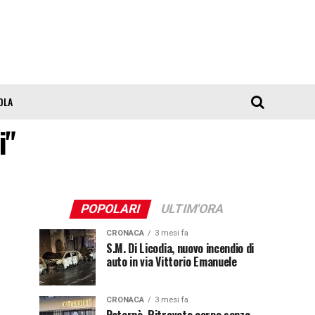
OLA
i"
POPOLARI
ULTIM'ORA
CRONACA
3 mesi fa
S.M. Di Licodia, nuovo incendio di
auto in via Vittorio Emanuele
CRONACA
3 mesi fa