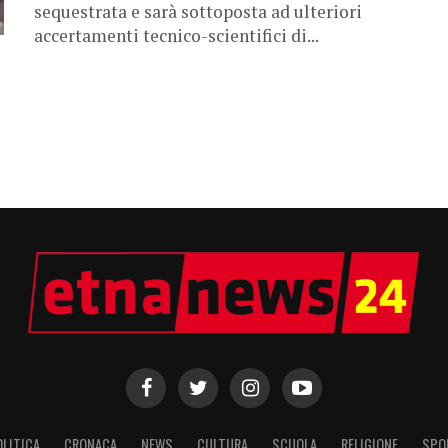
sequestrata e sarà sottoposta ad ulteriori
accertamenti tecnico-scientifici di...
OLITICA
CRONACA
NEWS
CULTURA
SCUOLA
RELIGIONE
SPO