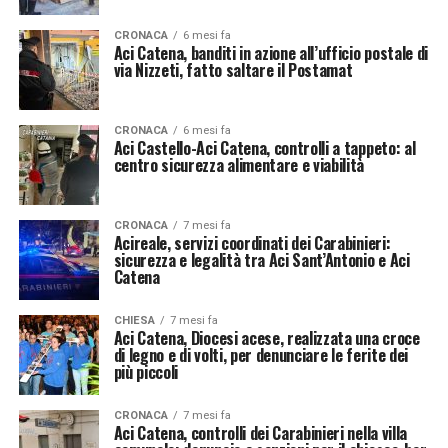
CRONACA
6 mesi fa
Aci Catena, banditi in azione all’ufficio postale di
via Nizzeti, fatto saltare il Postamat
CRONACA
6 mesi fa
Aci Castello-Aci Catena, controlli a tappeto: al
centro sicurezza alimentare e viabilità
CRONACA
7 mesi fa
Acireale, servizi coordinati dei Carabinieri:
sicurezza e legalità tra Aci Sant’Antonio e Aci
Catena
CHIESA
7 mesi fa
Aci Catena, Diocesi acese, realizzata una croce
di legno e di volti, per denunciare le ferite dei
più piccoli
CRONACA
7 mesi fa
Aci Catena, controlli dei Carabinieri nella villa