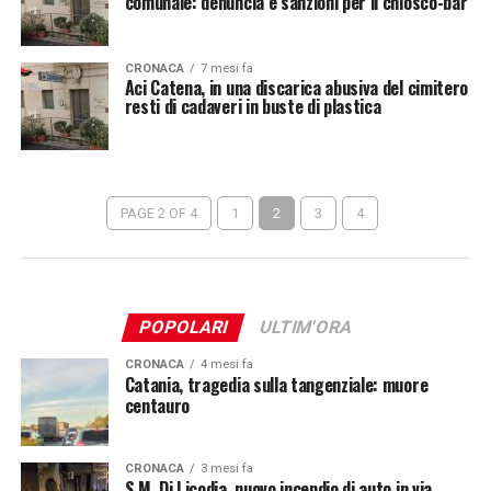
comunale: denuncia e sanzioni per il chiosco-bar
CRONACA
7 mesi fa
Aci Catena, in una discarica abusiva del cimitero
resti di cadaveri in buste di plastica
PAGE 2 OF 4
1
2
3
4
POPOLARI
ULTIM'ORA
CRONACA
4 mesi fa
Catania, tragedia sulla tangenziale: muore
centauro
CRONACA
3 mesi fa
S.M. Di Licodia, nuovo incendio di auto in via