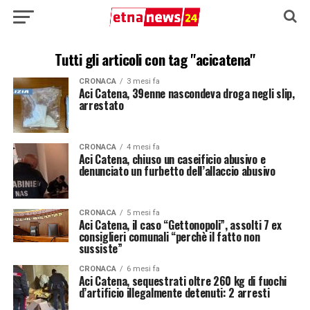
Tutti gli articoli con tag "acicatena"
CRONACA
3 mesi fa
Aci Catena, 39enne nascondeva droga negli slip,
arrestato
CRONACA
4 mesi fa
Aci Catena, chiuso un caseificio abusivo e
denunciato un furbetto dell’allaccio abusivo
CRONACA
5 mesi fa
Aci Catena, il caso “Gettonopoli”, assolti 7 ex
consiglieri comunali “perchè il fatto non
sussiste”
CRONACA
6 mesi fa
Aci Catena, sequestrati oltre 260 kg di fuochi
d’artificio illegalmente detenuti: 2 arresti