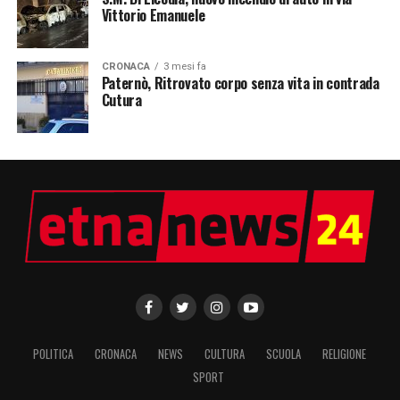
Vittorio Emanuele
CRONACA
3 mesi fa
Paternò, Ritrovato corpo senza vita in contrada
Cutura
POLITICA
CRONACA
NEWS
CULTURA
SCUOLA
RELIGIONE
SPORT