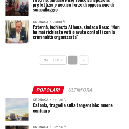
prefettizia e accusa forze di opposizione di
sciacallaggio
CRONACA
2 anni fa
Paternò, inchiesta Athena, sindaco Naso: “Non
ho mai richiesto voti e avuto contatti con la
criminalità organizzata”
PAGE 1 OF 2
1
2
POPOLARI
ULTIM'ORA
CRONACA
4 mesi fa
Catania, tragedia sulla tangenziale: muore
centauro
CRONACA
3 mesi fa