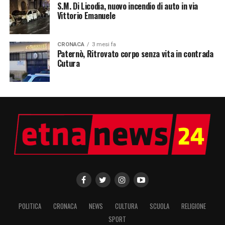
S.M. Di Licodia, nuovo incendio di auto in via
Vittorio Emanuele
CRONACA
3 mesi fa
Paternò, Ritrovato corpo senza vita in contrada
Cutura
POLITICA
CRONACA
NEWS
CULTURA
SCUOLA
RELIGIONE
SPORT