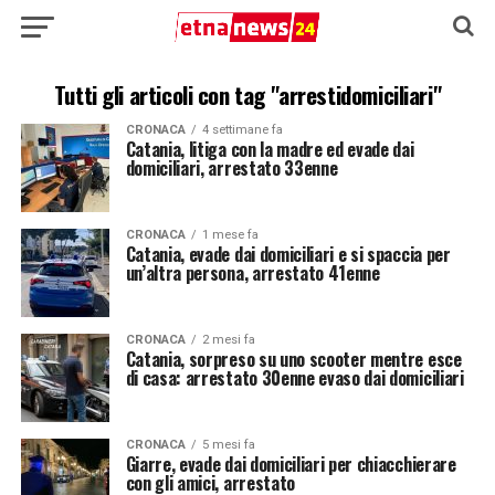
Tutti gli articoli con tag "arrestidomiciliari"
CRONACA
4 settimane fa
Catania, litiga con la madre ed evade dai
domiciliari, arrestato 33enne
CRONACA
1 mese fa
Catania, evade dai domiciliari e si spaccia per
un’altra persona, arrestato 41enne
CRONACA
2 mesi fa
Catania, sorpreso su uno scooter mentre esce
di casa: arrestato 30enne evaso dai domiciliari
CRONACA
5 mesi fa
Giarre, evade dai domiciliari per chiacchierare
con gli amici, arrestato