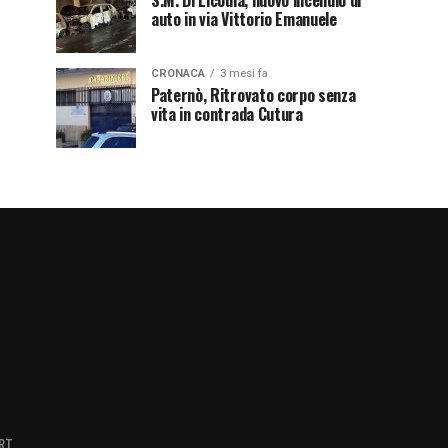
S.M. Di Licodia, nuovo incendio di
auto in via Vittorio Emanuele
CRONACA
3 mesi fa
Paternò, Ritrovato corpo senza
vita in contrada Cutura
RT