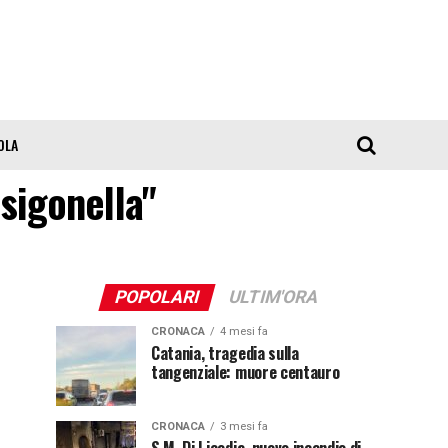
OLA
 sigonella"
POPOLARI
ULTIM'ORA
CRONACA
4 mesi fa
Catania, tragedia sulla
tangenziale: muore centauro
CRONACA
3 mesi fa