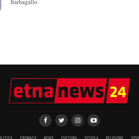
Barbagallo
OLITICA
CRONACA
NEWS
CULTURA
SCUOLA
RELIGIONE
SPO