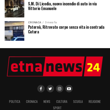
S.M. Di Licodia, nuovo incendio di auto in via
Vittorio Emanuele
CRONACA
3 mesi fa
Paternò, Ritrovato corpo senza vita in contrada
Cutura
POLITICA
CRONACA
NEWS
CULTURA
SCUOLA
RELIGIONE
SPORT