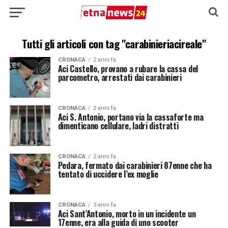
Tutti gli articoli con tag "carabinieriacireale"
CRONACA
2 anni fa
Aci Castello, provano a rubare la cassa del
parcometro, arrestati dai carabinieri
CRONACA
2 anni fa
Aci S. Antonio, portano via la cassaforte ma
dimenticano cellulare, ladri distratti
CRONACA
2 anni fa
Pedara, fermato dai carabinieri 87enne che ha
tentato di uccidere l’ex moglie
CRONACA
3 anni fa
Aci Sant’Antonio, morto in un incidente un
17enne, era alla guida di uno scooter