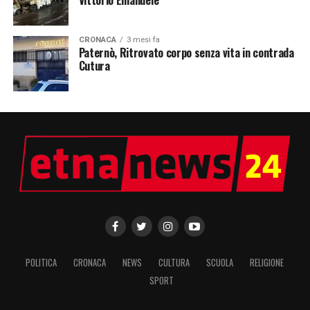
Vittorio Emanuele
CRONACA
3 mesi fa
Paternò, Ritrovato corpo senza vita in contrada
Cutura
POLITICA
CRONACA
NEWS
CULTURA
SCUOLA
RELIGIONE
SPORT