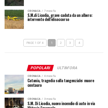
CRONACA
7 mesi fa
S.M.di Licodia, grave caduta da un albero:
intervento dell’elisoccorso
PAGE 1 OF 4
1
2
3
4
POPOLARI
ULTIM'ORA
CRONACA
4 mesi fa
Catania, tragedia sulla tangenziale: muore
centauro
CRONACA
3 mesi fa
S.M. Di Licodia, nuovo incendio di auto in via