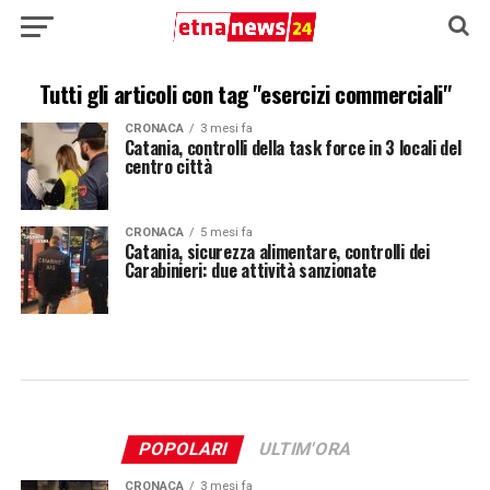
Tutti gli articoli con tag "esercizi commerciali"
CRONACA
3 mesi fa
Catania, controlli della task force in 3 locali del
centro città
CRONACA
5 mesi fa
Catania, sicurezza alimentare, controlli dei
Carabinieri: due attività sanzionate
POPOLARI
ULTIM'ORA
CRONACA
3 mesi fa