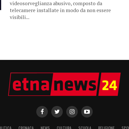
videosorveglianza abusivo, composto da
telecamere installate in modo da non essere
visibili...
OLITICA
CRONACA
NEWS
CULTURA
SCUOLA
RELIGIONE
SPO