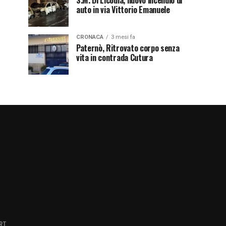
S.M. Di Licodia, nuovo incendio di
auto in via Vittorio Emanuele
CRONACA
3 mesi fa
Paternò, Ritrovato corpo senza
vita in contrada Cutura
RT