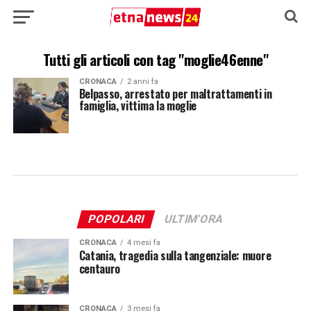
Tutti gli articoli con tag "moglie46enne"
CRONACA
2 anni fa
Belpasso, arrestato per maltrattamenti in
famiglia, vittima la moglie
POPOLARI
ULTIM'ORA
CRONACA
4 mesi fa
Catania, tragedia sulla tangenziale: muore
centauro
CRONACA
3 mesi fa