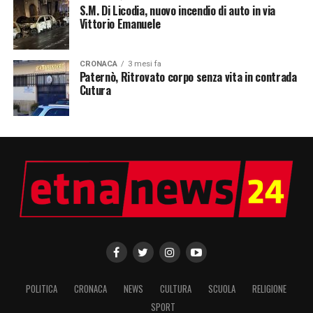
S.M. Di Licodia, nuovo incendio di auto in via
Vittorio Emanuele
CRONACA
3 mesi fa
Paternò, Ritrovato corpo senza vita in contrada
Cutura
POLITICA
CRONACA
NEWS
CULTURA
SCUOLA
RELIGIONE
SPORT