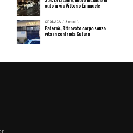
S.M. Di Licodia, nuovo incendio di
auto in via Vittorio Emanuele
CRONACA
3 mesi fa
Paternò, Ritrovato corpo senza
vita in contrada Cutura
RT