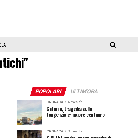
OLA
ntichi"
POPOLARI
ULTIM'ORA
CRONACA
4 mesi fa
Catania, tragedia sulla
tangenziale: muore centauro
CRONACA
3 mesi fa