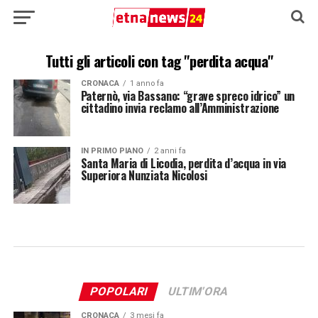
Tutti gli articoli con tag "perdita acqua"
CRONACA
1 anno fa
Paternò, via Bassano: “grave spreco idrico” un
cittadino invia reclamo all’Amministrazione
IN PRIMO PIANO
2 anni fa
Santa Maria di Licodia, perdita d’acqua in via
Superiora Nunziata Nicolosi
POPOLARI
ULTIM'ORA
CRONACA
3 mesi fa