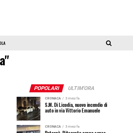
OLA
ta"
POPOLARI
ULTIM'ORA
CRONACA
3 mesi fa
S.M. Di Licodia, nuovo incendio di
auto in via Vittorio Emanuele
CRONACA
3 mesi fa