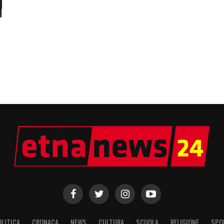
OLITICA
CRONACA
NEWS
CULTURA
SCUOLA
RELIGIONE
SPO