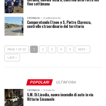
fine settimana
CRONACA
4 settimane fa
Camporotondo Etneo e S. Pietro Clarenza,
controllo straordinario del territorio
PAGE 1 OF 23
1
2
3
4
5
NEXT ›
LAST »
POPOLARI
ULTIM'ORA
CRONACA
3 mesi fa
S.M. Di Licodia, nuovo incendio di auto in via
Vittorio Emanuele