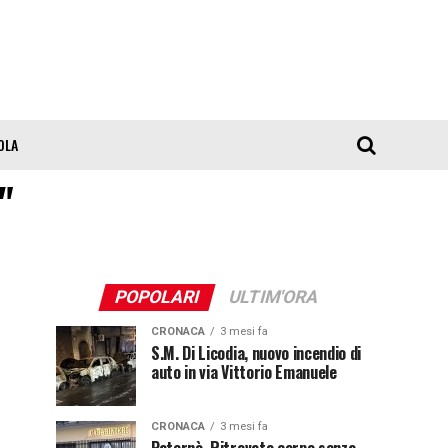
OLA
"
POPOLARI
ULTIM'ORA
CRONACA
3 mesi fa
S.M. Di Licodia, nuovo incendio di
auto in via Vittorio Emanuele
CRONACA
3 mesi fa