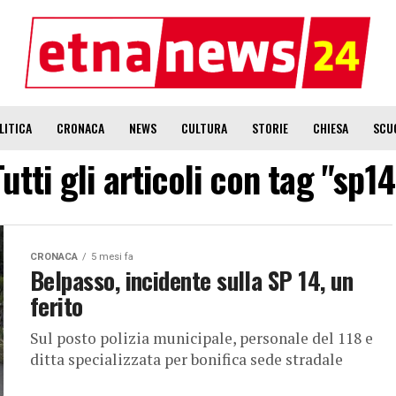
LITICA
CRONACA
NEWS
CULTURA
STORIE
CHIESA
SCU
Tutti gli articoli con tag "sp14
CRONACA
5 mesi fa
Belpasso, incidente sulla SP 14, un
ferito
Sul posto polizia municipale, personale del 118 e
ditta specializzata per bonifica sede stradale