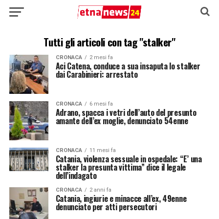
Tutti gli articoli con tag "stalker"
CRONACA
2 mesi fa
Aci Catena, conduce a sua insaputa lo stalker
dai Carabinieri: arrestato
CRONACA
6 mesi fa
Adrano, spacca i vetri dell’auto del presunto
amante dell’ex moglie, denunciato 54enne
CRONACA
11 mesi fa
Catania, violenza sessuale in ospedale: “E’ una
stalker la presunta vittima” dice il legale
dell’indagato
CRONACA
2 anni fa
Catania, ingiurie e minacce all’ex, 49enne
denunciato per atti persecutori