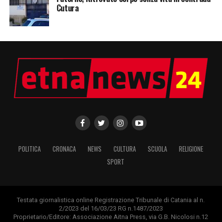
Cutura
POLITICA
CRONACA
NEWS
CULTURA
SCUOLA
RELIGIONE
SPORT
Testata giornalistica online Registrazione Tribunale di Catania al n.
2/2023 del 16/03/23 RG n.1487/2023
Proprietario/Editore: Associazione Aitna Press, via G.B. Nicolosi n.12