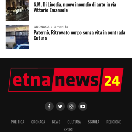
S.M. Di Licodia, nuovo incendio di auto in via
Vittorio Emanuele
CRONACA
3 mesi fa
Paternò, Ritrovato corpo senza vita in contrada
Cutura
POLITICA
CRONACA
NEWS
CULTURA
SCUOLA
RELIGIONE
SPORT