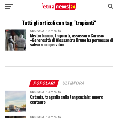
Tutti gli articoli con tag "trapianti"
CRONACA
2 mesi fa
Misterbianco, trapianti, assessore Caruso:
«Generosità di Alessandra Bruno ha permesso di
salvare cinque vite»
POPOLARI
ULTIM'ORA
CRONACA
4 mesi fa
Catania, tragedia sulla tangenziale: muore
centauro
CRONACA
3 mesi fa