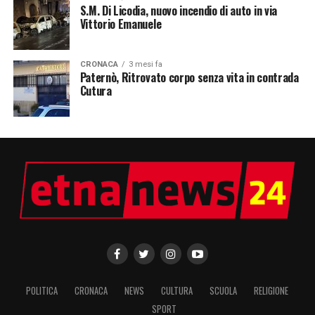
S.M. Di Licodia, nuovo incendio di auto in via
Vittorio Emanuele
CRONACA
3 mesi fa
Paternò, Ritrovato corpo senza vita in contrada
Cutura
POLITICA
CRONACA
NEWS
CULTURA
SCUOLA
RELIGIONE
SPORT