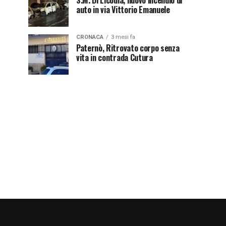
S.M. Di Licodia, nuovo incendio di
auto in via Vittorio Emanuele
CRONACA
3 mesi fa
Paternò, Ritrovato corpo senza
vita in contrada Cutura