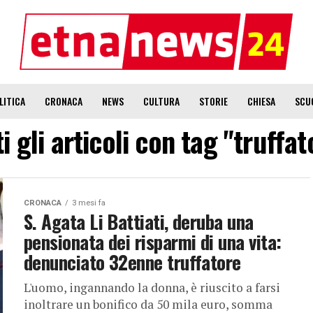
LITICA
CRONACA
NEWS
CULTURA
STORIE
CHIESA
SCU
ti gli articoli con tag "truffat
CRONACA
3 mesi fa
S. Agata Li Battiati, deruba una
pensionata dei risparmi di una vita:
denunciato 32enne truffatore
L'uomo, ingannando la donna, è riuscito a farsi
inoltrare un bonifico da 50 mila euro, somma