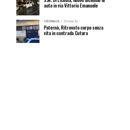
S.M. Di Licodia, nuovo incendio di
auto in via Vittorio Emanuele
CRONACA
3 mesi fa
Paternò, Ritrovato corpo senza
vita in contrada Cutura