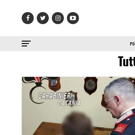
PO
Tut