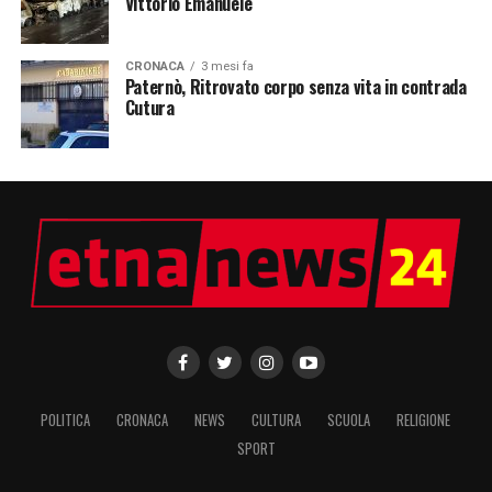
Vittorio Emanuele
CRONACA
3 mesi fa
Paternò, Ritrovato corpo senza vita in contrada
Cutura
POLITICA
CRONACA
NEWS
CULTURA
SCUOLA
RELIGIONE
SPORT