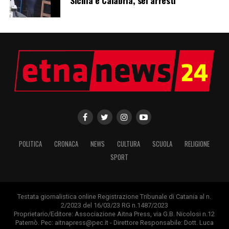
POLITICA
CRONACA
NEWS
CULTURA
SCUOLA
RELIGIONE
SPORT
Testata giornalistica online Registrazione Tribunale di Catania al n.
2/2023 del 16/03/23 RG n.1487/2023
Proprietario/Editore: Associazione Aitna Press, via G.B. Nicolosi n.12
Paternò. Pec: aitnapress@pec.it - Direttore Responsabile: Dott. Luca