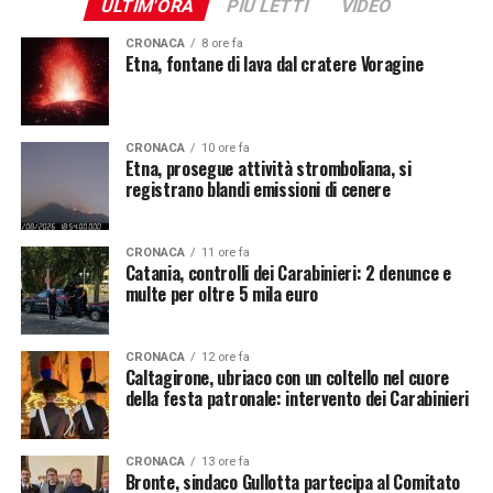
ULTIM'ORA
PIÙ LETTI
VIDEO
CRONACA
8 ore fa
Etna, fontane di lava dal cratere Voragine
CRONACA
10 ore fa
Etna, prosegue attività stromboliana, si
registrano blandi emissioni di cenere
CRONACA
11 ore fa
Catania, controlli dei Carabinieri: 2 denunce e
multe per oltre 5 mila euro
CRONACA
12 ore fa
Caltagirone, ubriaco con un coltello nel cuore
della festa patronale: intervento dei Carabinieri
CRONACA
13 ore fa
Bronte, sindaco Gullotta partecipa al Comitato