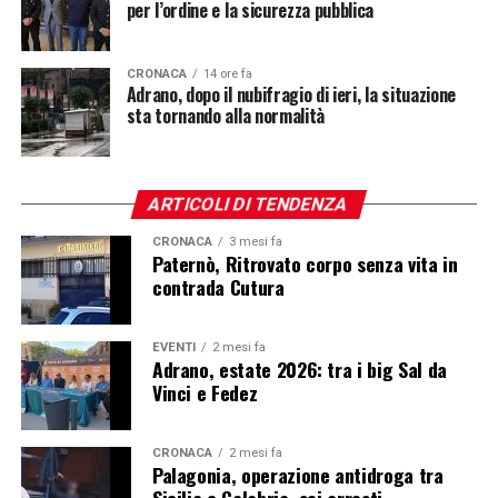
per l’ordine e la sicurezza pubblica
CRONACA
14 ore fa
Adrano, dopo il nubifragio di ieri, la situazione
sta tornando alla normalità
ARTICOLI DI TENDENZA
CRONACA
3 mesi fa
Paternò, Ritrovato corpo senza vita in
contrada Cutura
EVENTI
2 mesi fa
Adrano, estate 2026: tra i big Sal da
Vinci e Fedez
CRONACA
2 mesi fa
Palagonia, operazione antidroga tra
Sicilia e Calabria, sei arresti