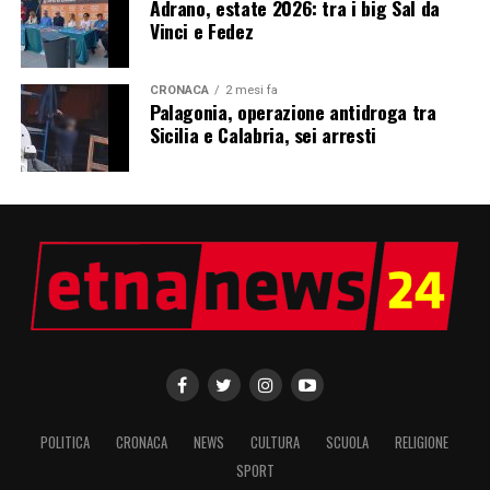
Adrano, estate 2026: tra i big Sal da
Vinci e Fedez
CRONACA
2 mesi fa
Palagonia, operazione antidroga tra
Sicilia e Calabria, sei arresti
POLITICA
CRONACA
NEWS
CULTURA
SCUOLA
RELIGIONE
SPORT