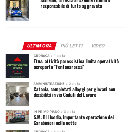
Acireale, arrestato 32enne ritenuto
responsabile di furto aggravato
ULTIM'ORA
PIÙ LETTI
VIDEO
CRONACA
1 ora fa
Etna, attività parossistica limita operatività
aeroporto “Fontanarossa”
AMMINISTRAZIONE
2 ore fa
Catania, completati alloggi per giovani con
disabilità in via Caduti del Lavoro
IN PRIMO PIANO
3 ore fa
S.M. Di Licodia, importante operazione dei
Carabinieri nella notte
CRONACA
4 ore fa