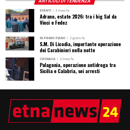
ARTICOLI DI TENDENZA
EVENTI
2 mesi fa
Adrano, estate 2026: tra i big Sal da
Vinci e Fedez
IN PRIMO PIANO
2 giorni fa
S.M. Di Licodia, importante operazione
dei Carabinieri nella notte
CRONACA
2 mesi fa
Palagonia, operazione antidroga tra
Sicilia e Calabria, sei arresti