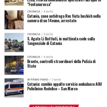
“Fontanarossa”
CRONACA
4 ore fa
Catania, cane antidroga Rex fiuta hashish nella
camera di un 14enne, arrestato
CRONACA
5 ore fa
S. Agata Li Battiati, in mattinata code sulla
Tangenziale di Catania
CRONACA
6 ore fa
Bronte, controlli straordinari della Polizia di
Stato
IN PRIMO PIANO
7 ore fa
Catania: cambio appalto servizio ambulanze AOU
Policlinico Rodolico – San Marco