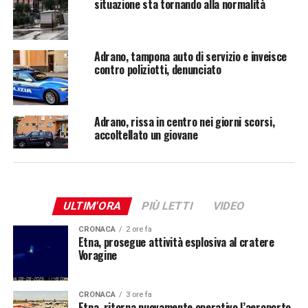
situazione sta tornando alla normalità
Adrano, tampona auto di servizio e inveisce
contro poliziotti, denunciato
Adrano, rissa in centro nei giorni scorsi,
accoltellato un giovane
ULTIM'ORA
PIÙ LETTI
VIDEO
CRONACA
2 ore fa
Etna, prosegue attività esplosiva al cratere
Voragine
CRONACA
3 ore fa
Etna, ritorna nuovamente operativo l’aeroporto