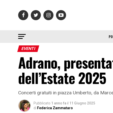
PO
EVENTI
Adrano, presenta
dell’Estate 2025
Concerti gratuiti in piazza Umberto, da Mar
Pubblicato
1 anno fa
il
11 Giugno 2025
di
Federica Zammataro