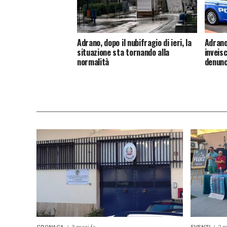
Adrano, dopo il nubifragio di ieri, la
Adrano
situazione sta tornando alla
inveisc
normalità
denunc