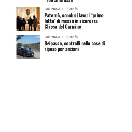
“Fontanarossa”
CRONACA
13 ore fa
Paternò, conclusi lavori “primo
lotto” di messa in sicurezza
Chiesa del Carmine
CRONACA
14 ore fa
Belpasso, controlli nelle case di
riposo per anziani