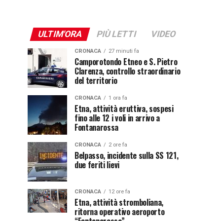
ULTIM'ORA
PIÙ LETTI
VIDEO
CRONACA
27 minuti fa
Camporotondo Etneo e S. Pietro
Clarenza, controllo straordinario
del territorio
CRONACA
1 ora fa
Etna, attività eruttiva, sospesi
fino alle 12 i voli in arrivo a
Fontanarossa
CRONACA
2 ore fa
Belpasso, incidente sulla SS 121,
due feriti lievi
CRONACA
12 ore fa
Etna, attività stromboliana,
ritorna operativo aeroporto