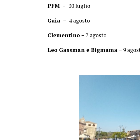
PFM –
30 luglio
Gaia –
4 agosto
Clementino –
7 agosto
Leo Gassman e Bigmama –
9 agos