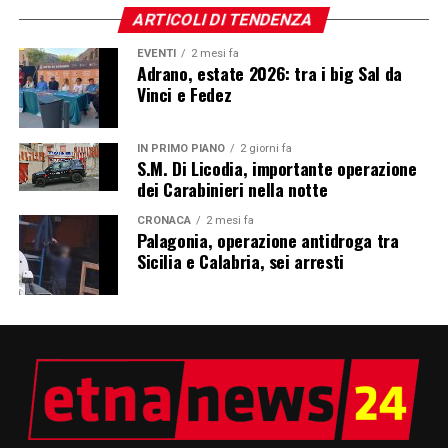
ARTICOLI DI TENDENZA
EVENTI
2 mesi fa
Adrano, estate 2026: tra i big Sal da
Vinci e Fedez
IN PRIMO PIANO
2 giorni fa
S.M. Di Licodia, importante operazione
dei Carabinieri nella notte
CRONACA
2 mesi fa
Palagonia, operazione antidroga tra
Sicilia e Calabria, sei arresti