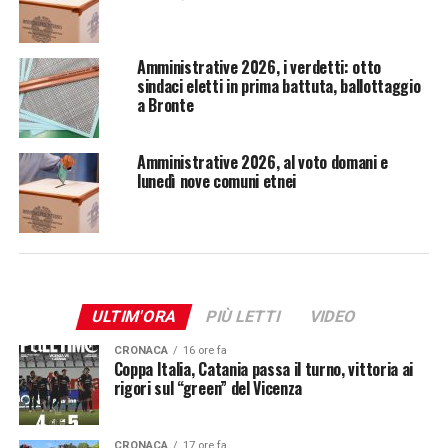
Amministrative 2026, i verdetti: otto
sindaci eletti in prima battuta, ballottaggio
a Bronte
Amministrative 2026, al voto domani e
lunedì nove comuni etnei
ULTIM'ORA
PIÙ LETTI
VIDEO
CRONACA
16 ore fa
Coppa Italia, Catania passa il turno, vittoria ai
rigori sul “green” del Vicenza
CRONACA
17 ore fa