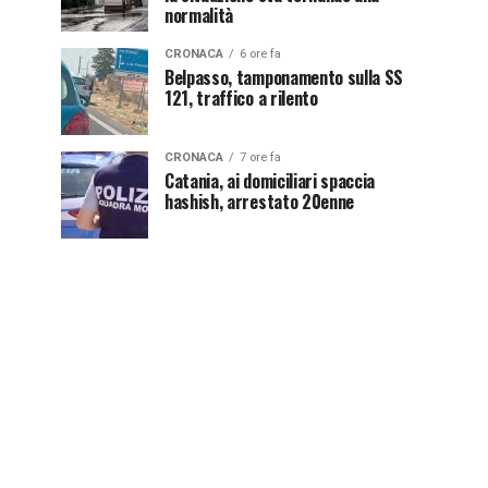
normalità
CRONACA
6 ore fa
Belpasso, tamponamento sulla SS
121, traffico a rilento
CRONACA
7 ore fa
Catania, ai domiciliari spaccia
hashish, arrestato 20enne