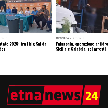
esi fa
CRONACA
2 mesi fa
tate 2026: tra i big Sal da
Palagonia, operazione antidr
edez
Sicilia e Calabria, sei arresti