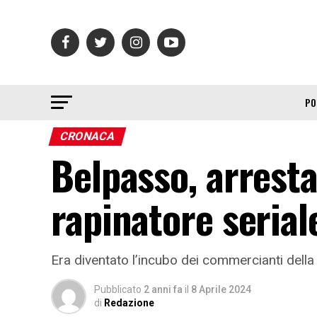
PO
CRONACA
Belpasso, arresta
rapinatore serial
Era diventato l’incubo dei commercianti dell
Pubblicato
2 anni fa
il
8 Aprile 2024
di
Redazione