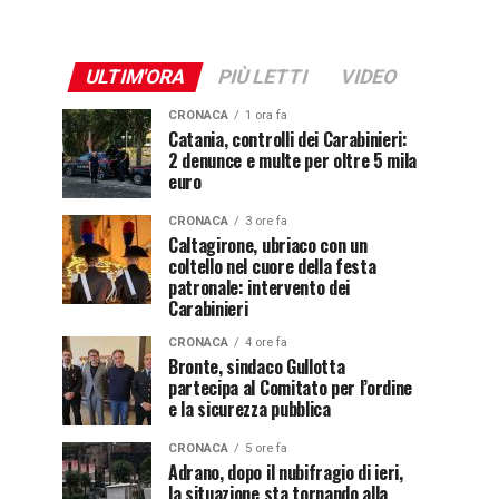
ULTIM'ORA
PIÙ LETTI
VIDEO
CRONACA
1 ora fa
Catania, controlli dei Carabinieri:
2 denunce e multe per oltre 5 mila
euro
CRONACA
3 ore fa
Caltagirone, ubriaco con un
coltello nel cuore della festa
patronale: intervento dei
Carabinieri
CRONACA
4 ore fa
Bronte, sindaco Gullotta
partecipa al Comitato per l’ordine
e la sicurezza pubblica
CRONACA
5 ore fa
Adrano, dopo il nubifragio di ieri,
la situazione sta tornando alla