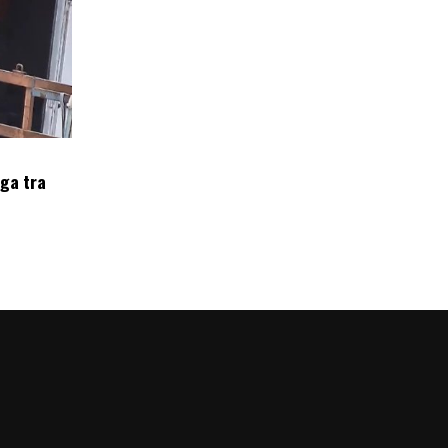
oga tra