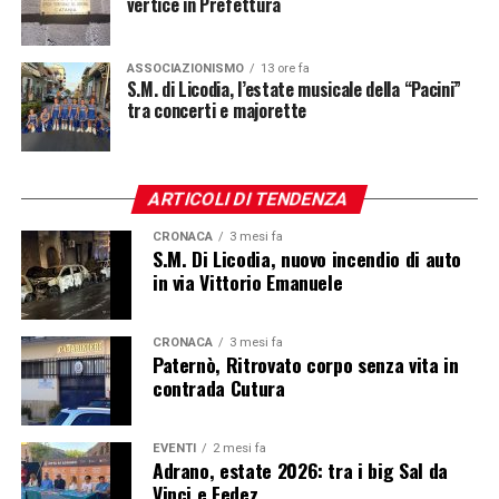
vertice in Prefettura
ASSOCIAZIONISMO
13 ore fa
S.M. di Licodia, l’estate musicale della “Pacini”
tra concerti e majorette
ARTICOLI DI TENDENZA
CRONACA
3 mesi fa
S.M. Di Licodia, nuovo incendio di auto
in via Vittorio Emanuele
CRONACA
3 mesi fa
Paternò, Ritrovato corpo senza vita in
contrada Cutura
EVENTI
2 mesi fa
Adrano, estate 2026: tra i big Sal da
Vinci e Fedez