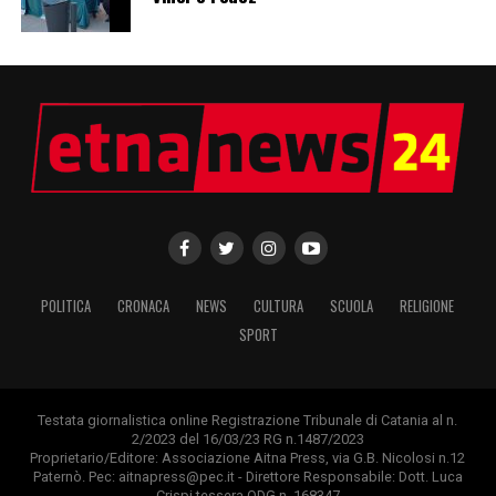
POLITICA
CRONACA
NEWS
CULTURA
SCUOLA
RELIGIONE
SPORT
Testata giornalistica online Registrazione Tribunale di Catania al n.
2/2023 del 16/03/23 RG n.1487/2023
Proprietario/Editore: Associazione Aitna Press, via G.B. Nicolosi n.12
Paternò. Pec: aitnapress@pec.it - Direttore Responsabile: Dott. Luca
Crispi tessera ODG n. 168347