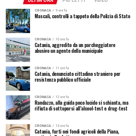
ULTIM'ORA
PIÙ LETTI
VIDEO
CRONACA
9 ore fa
Mascali, controlli a tappeto della Polizia di Stato
CRONACA
10 ore fa
Catania, aggredito da un parcheggiatore
abusivo un agente della municipale
CRONACA
11 ore fa
Catania, denunciato cittadino straniero per
resistenza pubblico ufficiale
CRONACA
12 ore fa
Randazzo, alla guida poco lucido si schianta, ma
rifiuta di sottoporsi all’alcool-test e drug-test
CRONACA
13 ore fa
Catania, furti nei fondi agricoli della Piana,