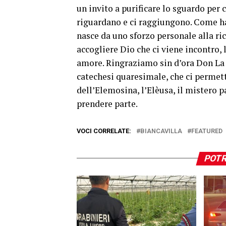
un invito a purificare lo sguardo per c
riguardano e ci raggiungono. Come ha 
nasce da uno sforzo personale alla ri
accogliere Dio che ci viene incontro, l
amore. Ringraziamo sin d’ora Don La 
catechesi quaresimale, che ci permett
dell’Elemosina, l’Elèusa, il mistero p
prendere parte.
VOCI CORRELATE:
BIANCAVILLA
FEATURED
POTR