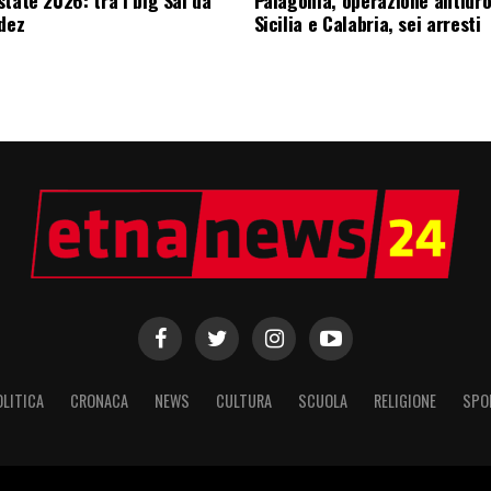
edez
Sicilia e Calabria, sei arresti
OLITICA
CRONACA
NEWS
CULTURA
SCUOLA
RELIGIONE
SPO