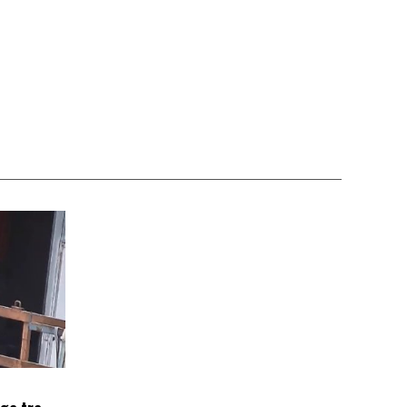
oga tra