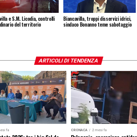
illa e S.M. Licodia, controlli
Biancavilla, troppi disservizi idrici,
dinario del territorio
sindaco Bonanno teme sabotaggio
ARTICOLI DI TENDENZA
esi fa
CRONACA
2 mesi fa
tate 2026: tra i big Sal da
Palagonia, operazione antidr