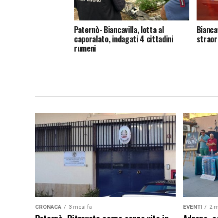
Paternò- Biancavilla, lotta al
Biancav
caporalato, indagati 4 cittadini
straor
rumeni
CRONACA
3 mesi fa
EVENTI
2 m
Paternò, Ritrovato corpo senza vita in
Adrano, es