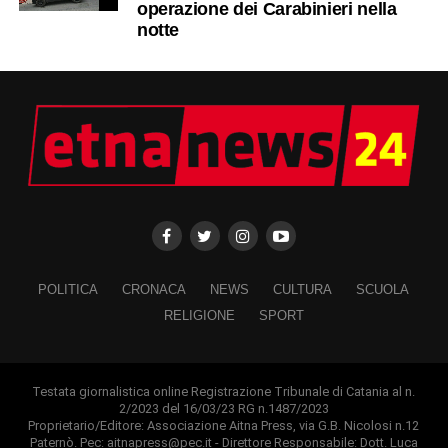
operazione dei Carabinieri nella
notte
POLITICA
CRONACA
NEWS
CULTURA
SCUOLA
RELIGIONE
SPORT
Testata giornalistica online Registrazione Tribunale di Catania al n.
2/2023 del 16/03/23 RG n.1487/2023
Proprietario/Editore: Associazione Aitna Press, via G.B. Nicolosi n.12
Paternò. Pec: aitnapress@pec.it - Direttore Responsabile: Dott. Luca