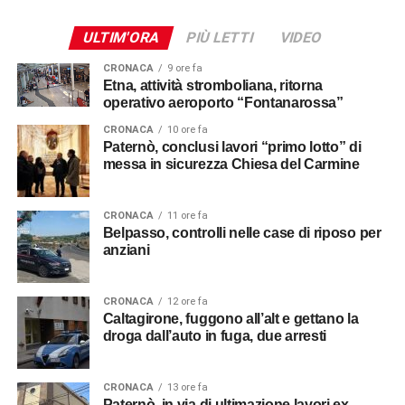
ULTIM'ORA
PIÙ LETTI
VIDEO
CRONACA
9 ore fa
Etna, attività stromboliana, ritorna
operativo aeroporto “Fontanarossa”
CRONACA
10 ore fa
Paternò, conclusi lavori “primo lotto” di
messa in sicurezza Chiesa del Carmine
CRONACA
11 ore fa
Belpasso, controlli nelle case di riposo per
anziani
CRONACA
12 ore fa
Caltagirone, fuggono all’alt e gettano la
droga dall’auto in fuga, due arresti
CRONACA
13 ore fa
Paternò, in via di ultimazione lavori ex