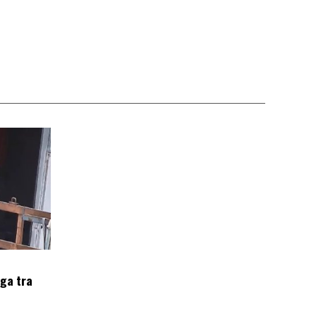
oga tra