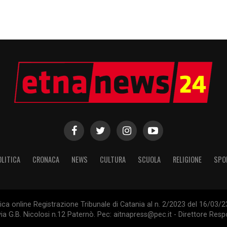
OLITICA
CRONACA
NEWS
CULTURA
SCUOLA
RELIGIONE
SPO
tica online Registrazione Tribunale di Catania al n. 2/2023 del 16/03
ia G.B. Nicolosi n.12 Paternò. Pec: aitnapress@pec.it - Direttore Res