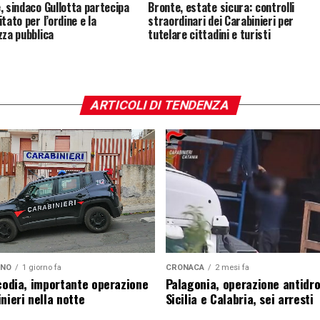
, sindaco Gullotta partecipa
Bronte, estate sicura: controlli
tato per l’ordine e la
straordinari dei Carabinieri per
zza pubblica
tutelare cittadini e turisti
ARTICOLI DI TENDENZA
ANO
1 giorno fa
CRONACA
2 mesi fa
icodia, importante operazione
Palagonia, operazione antidr
nieri nella notte
Sicilia e Calabria, sei arresti