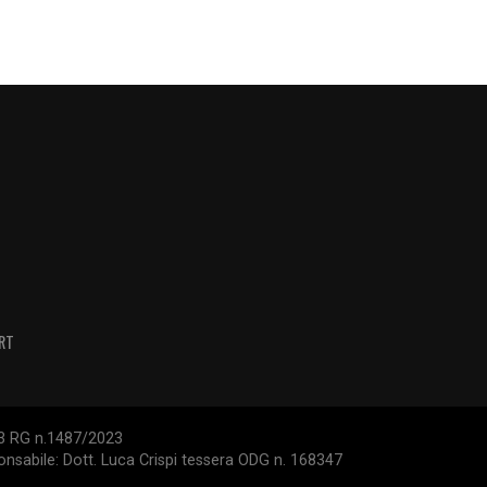
RT
/23 RG n.1487/2023
ponsabile: Dott. Luca Crispi tessera ODG n. 168347