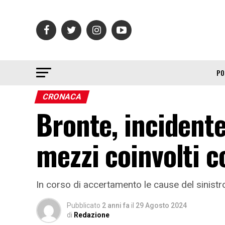
PO
CRONACA
Bronte, incidente
mezzi coinvolti co
In corso di accertamento le cause del sinistr
Pubblicato
2 anni fa
il
29 Agosto 2024
di
Redazione