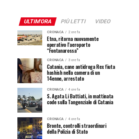
ULTIM'ORA
PIÙ LETTI
VIDEO
CRONACA
2 ore fa
Etna, ritorna nuovamente
operativo l’aeroporto
“Fontanarossa”
CRONACA
3 ore fa
Catania, cane antidroga Rex fiuta
hashish nella camera di un
14enne, arrestato
CRONACA
4 ore fa
S. Agata Li Battiati, in mattinata
code sulla Tangenziale di Catania
CRONACA
4 ore fa
Bronte, controlli straordinari
della Polizia di Stato