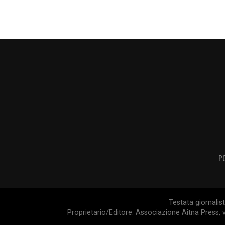
P
Testata giornalis
Proprietario/Editore: Associazione Aitna Press, v