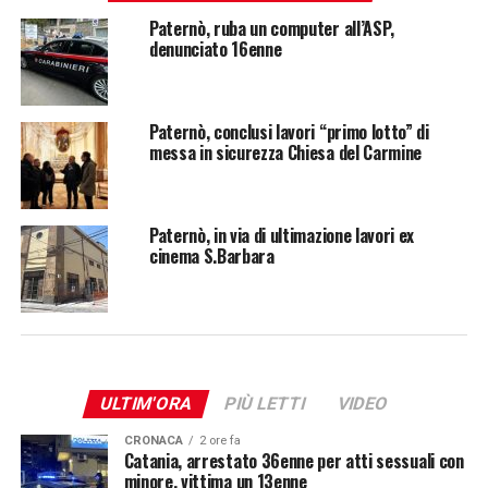
Paternò, ruba un computer all’ASP,
denunciato 16enne
Paternò, conclusi lavori “primo lotto” di
messa in sicurezza Chiesa del Carmine
Paternò, in via di ultimazione lavori ex
cinema S.Barbara
ULTIM'ORA
PIÙ LETTI
VIDEO
CRONACA
2 ore fa
Catania, arrestato 36enne per atti sessuali con
minore, vittima un 13enne