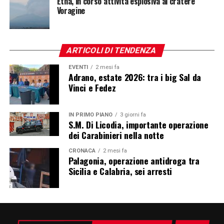
Etna, in corso attività esplosiva al cratere
Voragine
ARTICOLI DI TENDENZA
EVENTI
2 mesi fa
Adrano, estate 2026: tra i big Sal da
Vinci e Fedez
IN PRIMO PIANO
3 giorni fa
S.M. Di Licodia, importante operazione
dei Carabinieri nella notte
CRONACA
2 mesi fa
Palagonia, operazione antidroga tra
Sicilia e Calabria, sei arresti