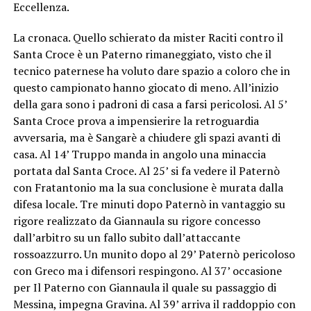
Eccellenza.
La cronaca. Quello schierato da mister Raciti contro il
Santa Croce è un Paterno rimaneggiato, visto che il
tecnico paternese ha voluto dare spazio a coloro che in
questo campionato hanno giocato di meno. All’inizio
della gara sono i padroni di casa a farsi pericolosi. Al 5’
Santa Croce prova a impensierire la retroguardia
avversaria, ma è Sangarè a chiudere gli spazi avanti di
casa. Al 14’ Truppo manda in angolo una minaccia
portata dal Santa Croce. Al 25’ si fa vedere il Paternò
con Fratantonio ma la sua conclusione è murata dalla
difesa locale. Tre minuti dopo Paternò in vantaggio su
rigore realizzato da Giannaula su rigore concesso
dall’arbitro su un fallo subito dall’attaccante
rossoazzurro. Un munito dopo al 29’ Paternò pericoloso
con Greco ma i difensori respingono. Al 37’ occasione
per Il Paterno con Giannaula il quale su passaggio di
Messina, impegna Gravina. Al 39’ arriva il raddoppio con