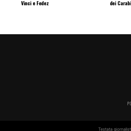
Vinci e Fedez
dei Carabi
P
Testata giornalis