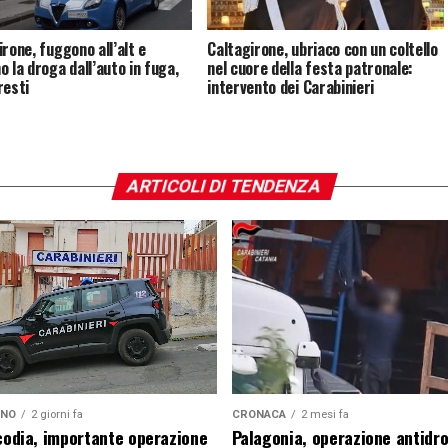
irone, fuggono all’alt e
Caltagirone, ubriaco con un coltello
o la droga dall’auto in fuga,
nel cuore della festa patronale:
resti
intervento dei Carabinieri
ARTICOLI DI TENDENZA
ANO
2 giorni fa
CRONACA
2 mesi fa
icodia, importante operazione
Palagonia, operazione antidr