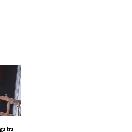
oga tra