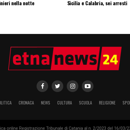
nieri nella notte
Sicilia e Calabria, sei arresti
OLITICA
CRONACA
NEWS
CULTURA
SCUOLA
RELIGIONE
SPO
tica online Registrazione Tribunale di Catania al n. 2/2023 del 16/03