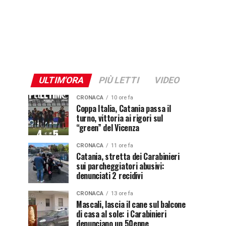
ULTIM'ORA
PIÙ LETTI
VIDEO
CRONACA
10 ore fa
Coppa Italia, Catania passa il
turno, vittoria ai rigori sul
“green” del Vicenza
CRONACA
11 ore fa
Catania, stretta dei Carabinieri
sui parcheggiatori abusivi:
denunciati 2 recidivi
CRONACA
13 ore fa
Mascali, lascia il cane sul balcone
di casa al sole: i Carabinieri
denunciano un 50enne