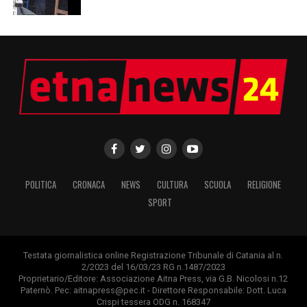
POLITICA
CRONACA
NEWS
CULTURA
SCUOLA
RELIGIONE
SPORT
Testata giornalistica online Registrazione Tribunale di Catania al n.
2/2023 del 16/03/23 RG n.1487/2023
Proprietario/Editore: Associazione Aitna Press, via G.B. Nicolosi n.12
Paternò. Pec: aitnapress@pec.it - Direttore Responsabile: Dott. Luca
Crispi tessera ODG n. 168347