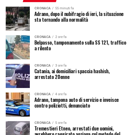
CRONACA
55 minuti fa
Adrano, dopo il nubifragio di ieri, la situazione
sta tornando alla normalità
CRONACA
2 ore fa
Belpasso, tamponamento sulla SS 121, traffico
a rilento
CRONACA
3 ore fa
Catania, ai domiciliari spaccia hashish,
arrestato 20enne
CRONACA
4 ore fa
Adrano, tampona auto di servizio e inveisce
contro poliziotti, denunciato
CRONACA
5 ore fa
Tremestieri Etneo, arrestati due uomini,
avrebbero raggirato anziana col metedo del