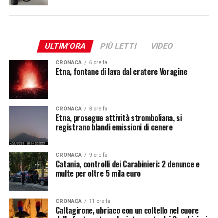
ULTIM'ORA
PIÙ LETTI
VIDEO
CRONACA
6 ore fa
Etna, fontane di lava dal cratere Voragine
CRONACA
8 ore fa
Etna, prosegue attività stromboliana, si
registrano blandi emissioni di cenere
CRONACA
9 ore fa
Catania, controlli dei Carabinieri: 2 denunce e
multe per oltre 5 mila euro
CRONACA
11 ore fa
Caltagirone, ubriaco con un coltello nel cuore