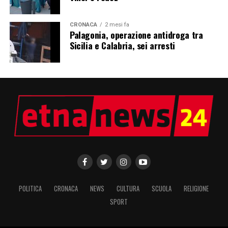
CRONACA
2 mesi fa
Palagonia, operazione antidroga tra
Sicilia e Calabria, sei arresti
POLITICA
CRONACA
NEWS
CULTURA
SCUOLA
RELIGIONE
SPORT