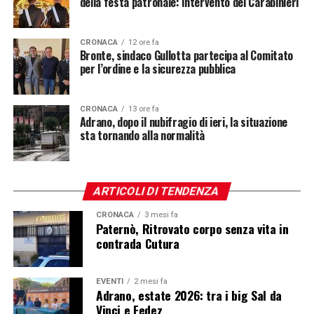
della festa patronale: intervento dei Carabinieri
CRONACA
12 ore fa
Bronte, sindaco Gullotta partecipa al Comitato
per l’ordine e la sicurezza pubblica
CRONACA
13 ore fa
Adrano, dopo il nubifragio di ieri, la situazione
sta tornando alla normalità
ARTICOLI DI TENDENZA
CRONACA
3 mesi fa
Paternò, Ritrovato corpo senza vita in
contrada Cutura
EVENTI
2 mesi fa
Adrano, estate 2026: tra i big Sal da
Vinci e Fedez