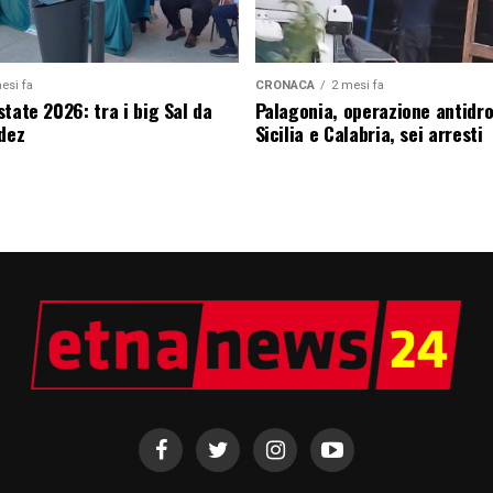
esi fa
CRONACA
2 mesi fa
tate 2026: tra i big Sal da
Palagonia, operazione antidr
edez
Sicilia e Calabria, sei arresti