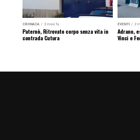
CRONACA
3 mesi fa
EVENTI
2 m
Paternò, Ritrovato corpo senza vita in
Adrano, es
contrada Cutura
Vinci e F