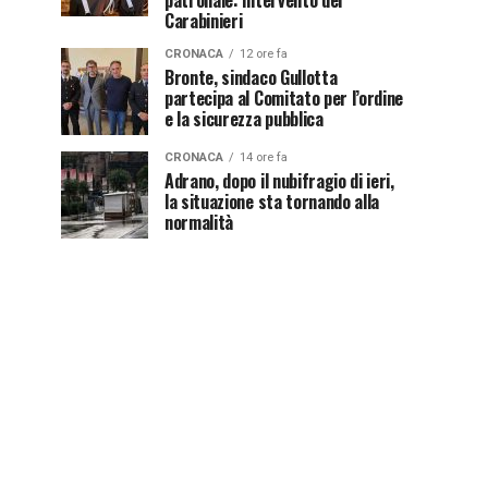
patronale: intervento dei
Carabinieri
CRONACA
12 ore fa
Bronte, sindaco Gullotta
partecipa al Comitato per l’ordine
e la sicurezza pubblica
CRONACA
14 ore fa
Adrano, dopo il nubifragio di ieri,
la situazione sta tornando alla
normalità