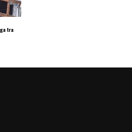
oga tra