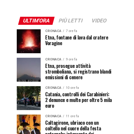
ULTIM'ORA
PIÙ LETTI
VIDEO
CRONACA
7 ore fa
Etna, fontane di lava dal cratere
Voragine
CRONACA
9 ore fa
Etna, prosegue attività
stromboliana, si registrano blandi
emissioni di cenere
CRONACA
10 ore fa
Catania, controlli dei Carabinieri:
2 denunce e multe per oltre 5 mila
euro
CRONACA
11 ore fa
Caltagirone, ubriaco con un
coltello nel cuore della festa