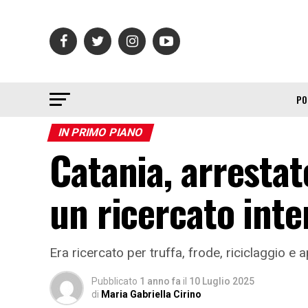
PO
IN PRIMO PIANO
Catania, arrestat
un ricercato inte
Era ricercato per truffa, frode, riciclaggio e
Pubblicato
1 anno fa
il
10 Luglio 2025
di
Maria Gabriella Cirino