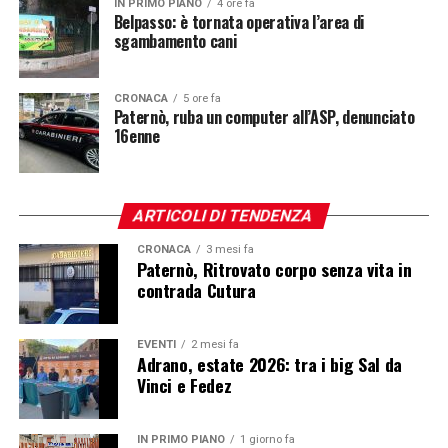
IN PRIMO PIANO
4 ore fa
Belpasso: è tornata operativa l’area di
sgambamento cani
CRONACA
5 ore fa
Paternò, ruba un computer all’ASP, denunciato
16enne
ARTICOLI DI TENDENZA
CRONACA
3 mesi fa
Paternò, Ritrovato corpo senza vita in
contrada Cutura
EVENTI
2 mesi fa
Adrano, estate 2026: tra i big Sal da
Vinci e Fedez
IN PRIMO PIANO
1 giorno fa