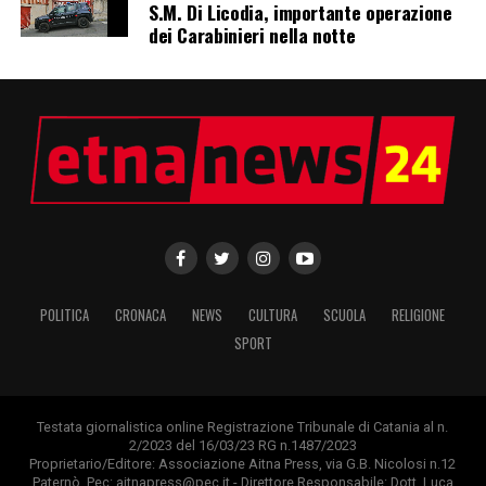
S.M. Di Licodia, importante operazione
dei Carabinieri nella notte
POLITICA
CRONACA
NEWS
CULTURA
SCUOLA
RELIGIONE
SPORT
Testata giornalistica online Registrazione Tribunale di Catania al n.
2/2023 del 16/03/23 RG n.1487/2023
Proprietario/Editore: Associazione Aitna Press, via G.B. Nicolosi n.12
Paternò. Pec: aitnapress@pec.it - Direttore Responsabile: Dott. Luca