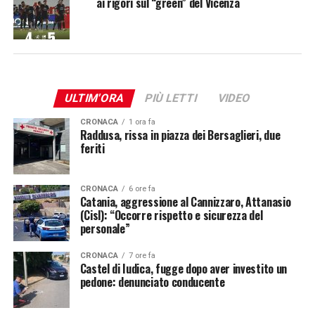
ai rigori sul “green” del Vicenza
ULTIM'ORA
PIÙ LETTI
VIDEO
CRONACA
1 ora fa
Raddusa, rissa in piazza dei Bersaglieri, due
feriti
CRONACA
6 ore fa
Catania, aggressione al Cannizzaro, Attanasio
(Cisl): “Occorre rispetto e sicurezza del
personale”
CRONACA
7 ore fa
Castel di Iudica, fugge dopo aver investito un
pedone: denunciato conducente