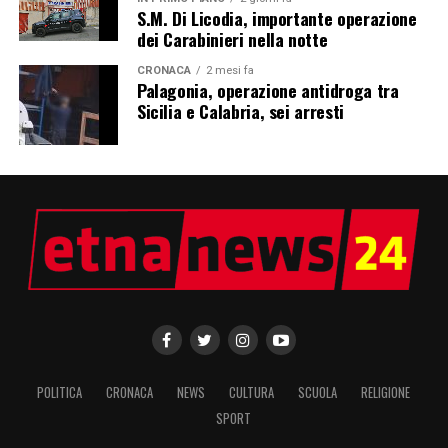
S.M. Di Licodia, importante operazione
dei Carabinieri nella notte
CRONACA
2 mesi fa
Palagonia, operazione antidroga tra
Sicilia e Calabria, sei arresti
POLITICA
CRONACA
NEWS
CULTURA
SCUOLA
RELIGIONE
SPORT