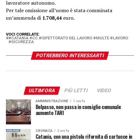
lavoratore autonomo.
Per tale omissione all’uomo è stata comminata
un’ammenda di
1.708,44
euro.
VOCI CORRELATE:
#CATANIA #CC #ISPETTORATO DEL LAVORO #MULTE #LAVORO
#SICUREZZA
POTREBBERO INTERESSARTI
ULTIM'ORA
PIÙ LETTI
VIDEO
AMMINISTRAZIONE
1 ora fa
Belpasso, non passa in consiglio comunale
aumento TARI
CRONACA
2 ore fa
Catania, con una pistola rifornita di cartucce in