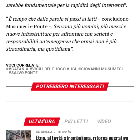
sarebbe fondamentale per la rapidità degli interventi
”.
“
È tempo che dalle parole si passi ai fatti
– concludono
Musumeci e Ponte –.
Servono più uomini, più mezzi e
nuove infrastrutture per affrontare con serietà e
responsabilità un’emergenza che ormai non è più
straordinaria, ma quotidiana”.
VOCI CORRELATE:
#CATANIA #VIGILI DEL FUOCO #UGL #GIOVANNI MUSUMECI
#SALVO PONTE
POTREBBERO INTERESSARTI
ULTIM'ORA
PIÙ LETTI
VIDEO
CRONACA
10 ore fa
Etna, attività stromboliana, ritorna operativo