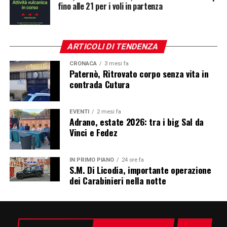
fino alle 21 per i voli in partenza
ARTICOLI DI TENDENZA
CRONACA
3 mesi fa
Paternò, Ritrovato corpo senza vita in
contrada Cutura
EVENTI
2 mesi fa
Adrano, estate 2026: tra i big Sal da
Vinci e Fedez
IN PRIMO PIANO
24 ore fa
S.M. Di Licodia, importante operazione
dei Carabinieri nella notte