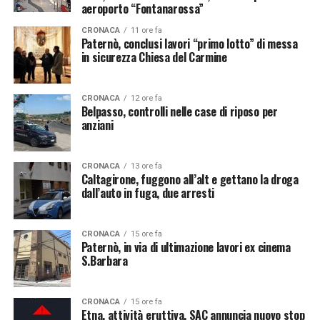
aeroporto “Fontanarossa”
CRONACA
11 ore fa
Paternò, conclusi lavori “primo lotto” di messa
in sicurezza Chiesa del Carmine
CRONACA
12 ore fa
Belpasso, controlli nelle case di riposo per
anziani
CRONACA
13 ore fa
Caltagirone, fuggono all’alt e gettano la droga
dall’auto in fuga, due arresti
CRONACA
15 ore fa
Paternò, in via di ultimazione lavori ex cinema
S.Barbara
CRONACA
15 ore fa
Etna, attività eruttiva, SAC annuncia nuovo stop