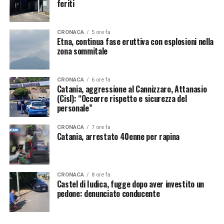
feriti
CRONACA
5 ore fa
Etna, continua fase eruttiva con esplosioni nella
zona sommitale
CRONACA
6 ore fa
Catania, aggressione al Cannizzaro, Attanasio
(Cisl): “Occorre rispetto e sicurezza del
personale”
CRONACA
7 ore fa
Catania, arrestato 40enne per rapina
CRONACA
8 ore fa
Castel di Iudica, fugge dopo aver investito un
pedone: denunciato conducente