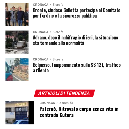
CRONACA
5 ore fa
Bronte, sindaco Gullotta partecipa al Comitato
per l’ordine e la sicurezza pubblica
CRONACA
6 ore fa
Adrano, dopo il nubifragio di ieri, la situazione
sta tornando alla normalità
CRONACA
8 ore fa
Belpasso, tamponamento sulla SS 121, traffico
a rilento
ARTICOLI DI TENDENZA
CRONACA
3 mesi fa
Paternò, Ritrovato corpo senza vita in
contrada Cutura