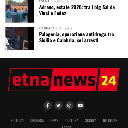
EVENTI
2 mesi fa
Adrano, estate 2026: tra i big Sal da
Vinci e Fedez
CRONACA
2 mesi fa
Palagonia, operazione antidroga tra
Sicilia e Calabria, sei arresti
POLITICA
CRONACA
NEWS
CULTURA
SCUOLA
RELIGIONE
SPORT