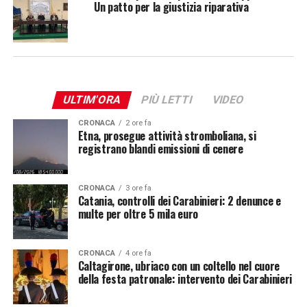
Un patto per la giustizia riparativa
ULTIM'ORA
PIÙ LETTI
VIDEO
CRONACA
2 ore fa
Etna, prosegue attività stromboliana, si
registrano blandi emissioni di cenere
CRONACA
3 ore fa
Catania, controlli dei Carabinieri: 2 denunce e
multe per oltre 5 mila euro
CRONACA
4 ore fa
Caltagirone, ubriaco con un coltello nel cuore
della festa patronale: intervento dei Carabinieri