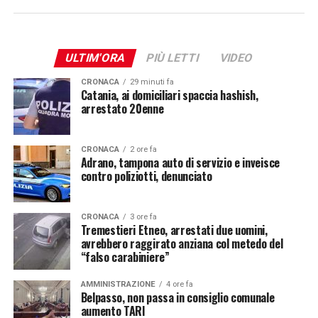
ULTIM'ORA
PIÙ LETTI
VIDEO
CRONACA
29 minuti fa
Catania, ai domiciliari spaccia hashish,
arrestato 20enne
CRONACA
2 ore fa
Adrano, tampona auto di servizio e inveisce
contro poliziotti, denunciato
CRONACA
3 ore fa
Tremestieri Etneo, arrestati due uomini,
avrebbero raggirato anziana col metedo del
“falso carabiniere”
AMMINISTRAZIONE
4 ore fa
Belpasso, non passa in consiglio comunale
aumento TARI