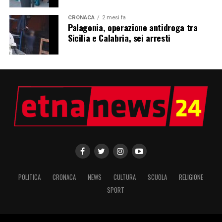
CRONACA
2 mesi fa
Palagonia, operazione antidroga tra
Sicilia e Calabria, sei arresti
POLITICA
CRONACA
NEWS
CULTURA
SCUOLA
RELIGIONE
SPORT