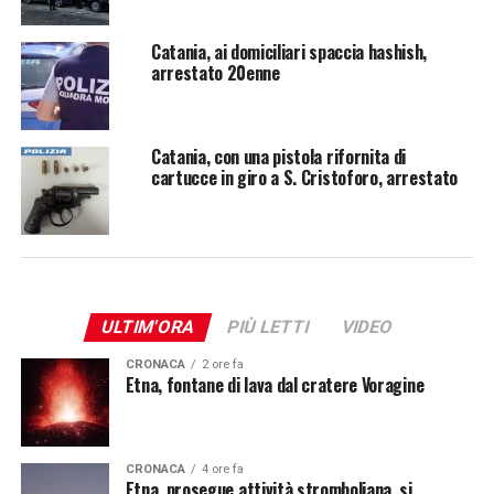
Catania, ai domiciliari spaccia hashish,
arrestato 20enne
Catania, con una pistola rifornita di
cartucce in giro a S. Cristoforo, arrestato
ULTIM'ORA
PIÙ LETTI
VIDEO
CRONACA
2 ore fa
Etna, fontane di lava dal cratere Voragine
CRONACA
4 ore fa
Etna, prosegue attività stromboliana, si