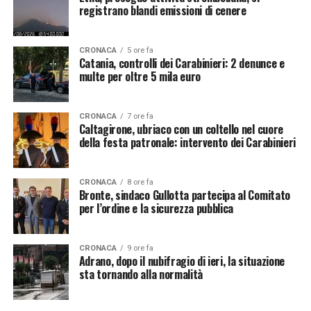
registrano blandi emissioni di cenere
CRONACA
5 ore fa
Catania, controlli dei Carabinieri: 2 denunce e
multe per oltre 5 mila euro
CRONACA
7 ore fa
Caltagirone, ubriaco con un coltello nel cuore
della festa patronale: intervento dei Carabinieri
CRONACA
8 ore fa
Bronte, sindaco Gullotta partecipa al Comitato
per l’ordine e la sicurezza pubblica
CRONACA
9 ore fa
Adrano, dopo il nubifragio di ieri, la situazione
sta tornando alla normalità