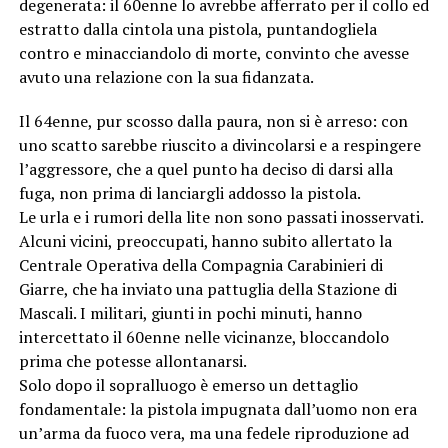
degenerata: il 60enne lo avrebbe afferrato per il collo ed
estratto dalla cintola una pistola, puntandogliela
contro e minacciandolo di morte, convinto che avesse
avuto una relazione con la sua fidanzata.
Il 64enne, pur scosso dalla paura, non si è arreso: con
uno scatto sarebbe riuscito a divincolarsi e a respingere
l’aggressore, che a quel punto ha deciso di darsi alla
fuga, non prima di lanciargli addosso la pistola.
Le urla e i rumori della lite non sono passati inosservati.
Alcuni vicini, preoccupati, hanno subito allertato la
Centrale Operativa della Compagnia Carabinieri di
Giarre, che ha inviato una pattuglia della Stazione di
Mascali. I militari, giunti in pochi minuti, hanno
intercettato il 60enne nelle vicinanze, bloccandolo
prima che potesse allontanarsi.
Solo dopo il sopralluogo è emerso un dettaglio
fondamentale: la pistola impugnata dall’uomo non era
un’arma da fuoco vera, ma una fedele riproduzione ad