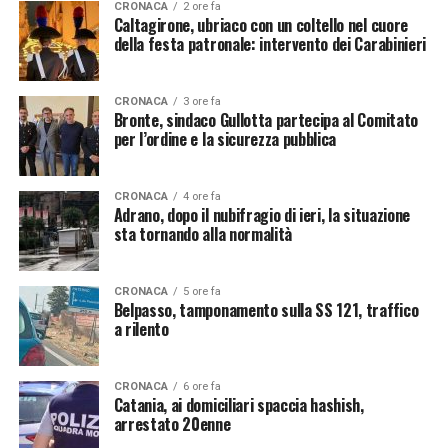
CRONACA
2 ore fa
Caltagirone, ubriaco con un coltello nel cuore
della festa patronale: intervento dei Carabinieri
CRONACA
3 ore fa
Bronte, sindaco Gullotta partecipa al Comitato
per l’ordine e la sicurezza pubblica
CRONACA
4 ore fa
Adrano, dopo il nubifragio di ieri, la situazione
sta tornando alla normalità
CRONACA
5 ore fa
Belpasso, tamponamento sulla SS 121, traffico
a rilento
CRONACA
6 ore fa
Catania, ai domiciliari spaccia hashish,
arrestato 20enne