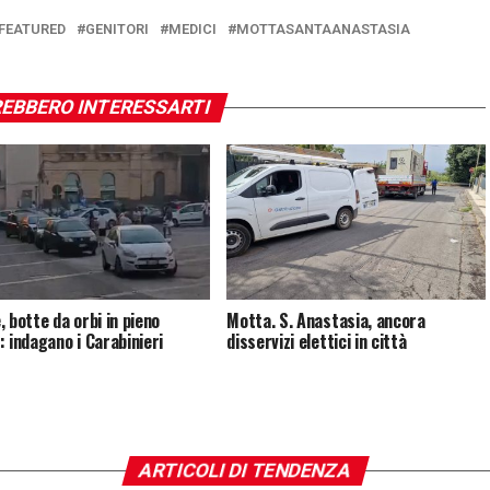
FEATURED
GENITORI
MEDICI
MOTTASANTAANASTASIA
EBBERO INTERESSARTI
, botte da orbi in pieno
Motta. S. Anastasia, ancora
: indagano i Carabinieri
disservizi elettici in città
ARTICOLI DI TENDENZA