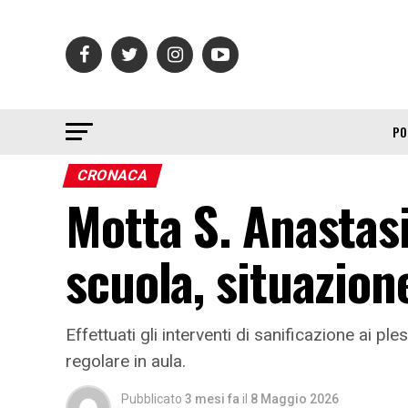
PO
CRONACA
Motta S. Anastasi
scuola, situazion
Effettuati gli interventi di sanificazione ai pl
regolare in aula.
Pubblicato
3 mesi fa
il
8 Maggio 2026