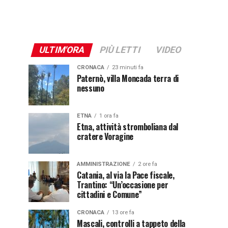
ULTIM'ORA
PIÙ LETTI
VIDEO
CRONACA
23 minuti fa
Paternò, villa Moncada terra di
nessuno
ETNA
1 ora fa
Etna, attività stromboliana dal
cratere Voragine
AMMINISTRAZIONE
2 ore fa
Catania, al via la Pace fiscale,
Trantino: “Un’occasione per
cittadini e Comune”
CRONACA
13 ore fa
Mascali, controlli a tappeto della