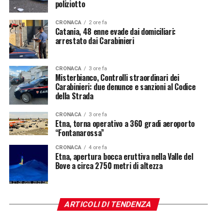
poliziotto
CRONACA
2 ore fa
Catania, 48 enne evade dai domiciliari:
arrestato dai Carabinieri
CRONACA
3 ore fa
Misterbianco, Controlli straordinari dei
Carabinieri: due denunce e sanzioni al Codice
della Strada
CRONACA
3 ore fa
Etna, torna operativo a 360 gradi aeroporto
“Fontanarossa”
CRONACA
4 ore fa
Etna, apertura bocca eruttiva nella Valle del
Bove a circa 2750 metri di altezza
ARTICOLI DI TENDENZA