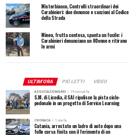
Misterbianco, Controlli straordinari dei
Carabinieri: due denunce e sanzioni al Codice
della Strada
Mineo, frutta contesa, spunta un fucile: i
Carabinieri denunciano un 80enne e ritirano
le armi
ULTIM'ORA
PIÙ LETTI
VIDEO
ASSOCIAZIONISMO
19 minuti fa
S.M. di Licodia, il SAI ripulisce la pista ciclo-
pedonale in un progetto di Service Learning
CRONACA
1 ora fa
Catania, arrestato un ladro di auto dopo una
folle corsa finita con il ferimento di un